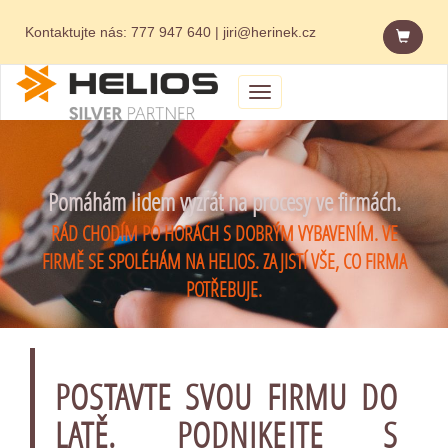
Kontaktujte nás:
777 947 640
|
jiri@herinek.cz
Menu
Pomáhám lidem vyzrát na procesy ve firmách.
RÁD CHODÍM PO HORÁCH S DOBRÝM VYBAVENÍM. VE
FIRMĚ SE SPOLÉHÁM NA HELIOS. ZAJISTÍ VŠE, CO FIRMA
POTŘEBUJE.
POSTAVTE SVOU FIRMU DO
LATĚ. PODNIKEJTE S