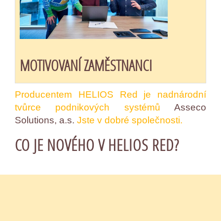
MOTIVOVANÍ ZAMĚSTNANCI
Producentem HELIOS Red je nadnárodní
tvůrce podnikových systémů
Asseco
Solutions, a.s.
Jste v dobré společnosti.
CO JE NOVÉHO V HELIOS RED?