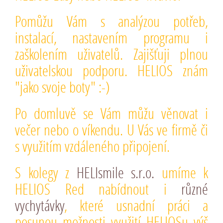
Pomůžu Vám s analýzou potřeb,
instalací, nastavením programu i
zaškolením uživatelů.
Zajišťuji plnou
uživatelskou podporu. HELIOS znám
"jako svoje boty" :-)
Po domluvě se Vám můžu věnovat i
večer nebo o víkendu. U Vás ve firmě či
s využitím
vzdáleného připojení
.
S kolegy z
HELIsmile s.r.o.
umíme k
HELIOS Red nabídnout i
různé
vychytávky
, které usnadní práci a
posunou možnosti využití HELIOSu výš