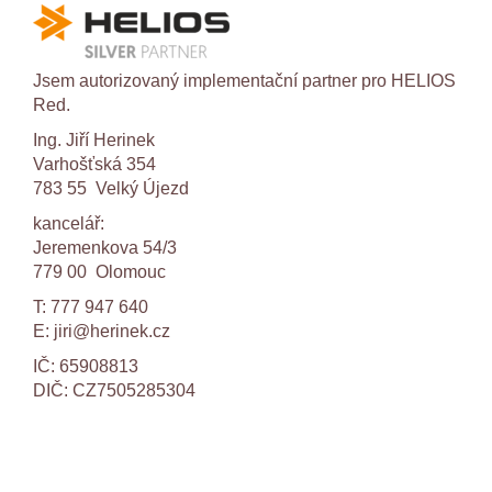
Jsem autorizovaný implementační partner pro HELIOS
Red.
Ing. Jiří Herinek
Varhošťská 354
783 55 Velký Újezd
kancelář:
Jeremenkova 54/3
779 00 Olomouc
T: 777 947 640
E:
jiri@herinek.cz
IČ: 65908813
DIČ: CZ7505285304