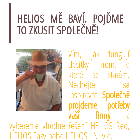
HELIOS MĚ BAVÍ. POJĎME
TO ZKUSIT SPOLEČNĚ!
Vím, jak fungují
desítky firem, o
které se starám.
Nechejte se
inspirovat.
Společně
projdeme potřeby
vaší firmy
a
vybereme vhodné řešení HELIOS Red,
HELIOS Easy nebo HELIOS iNuvio.