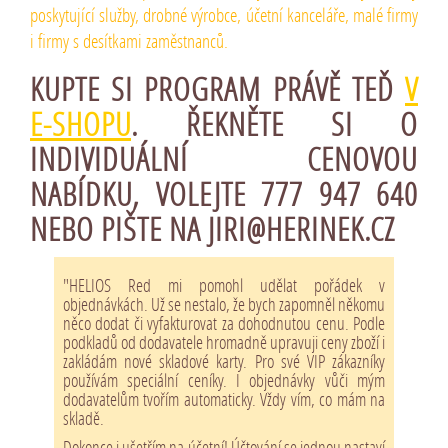
poskytující služby, drobné výrobce, účetní kanceláře, malé firmy
i firmy s desítkami zaměstnanců.
KUPTE SI PROGRAM PRÁVĚ TEĎ
V
E-SHOPU
.
ŘEKNĚTE SI O
INDIVIDUÁLNÍ CENOVOU
NABÍDKU
, VOLEJTE 777 947 640
NEBO PIŠTE
NA JIRI@HERINEK.CZ
"HELIOS Red mi pomohl udělat pořádek v
objednávkách. Už se nestalo, že bych zapomněl někomu
něco dodat či vyfakturovat za dohodnutou cenu. Podle
podkladů od dodavatele hromadně upravuji ceny zboží i
zakládám nové skladové karty. Pro své VIP zákazníky
používám speciální ceníky. I objednávky vůči mým
dodavatelům tvořím automaticky. Vždy vím, co mám na
skladě.
Dokonce i ušetřím na účetní! Účtování se jednou nastaví