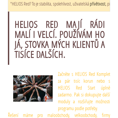
"HELIOS Red? To je stabilita, spolehlivost, uživatelská
přívětivost,
přizpůs
HELIOS RED MAJÍ RÁDI
MALÍ I VELCÍ. POUŽÍVÁM HO
JÁ, STOVKA MÝCH KLIENTŮ A
TISÍCE DALŠÍCH.
Začněte s HELIOS Red Komplet
za pár tisíc korun nebo s
HELIOS Red Start úplně
zadarmo. Pak si dokupujte další
moduly a rozšiřujte možnosti
programu podle potřeby.
Řešení máme pro maloobchody, velkoobchody, firmy