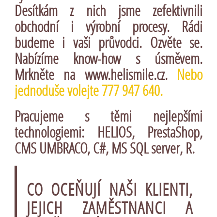
Desítkám z nich jsme zefektivnili
obchodní i výrobní procesy. Rádi
budeme i vaši průvodci. Ozvěte se.
Nabízíme know-how s úsměvem.
Mrkněte na
www.helismile.cz
.
Nebo
jednoduše volejte 777 947 640.
Pracujeme s těmi nejlepšími
technologiemi:
HELIOS
,
PrestaShop
,
CMS UMBRACO
,
C#
,
MS SQL server
,
R
.
CO OCEŇUJÍ NAŠI KLIENTI,
JEJICH ZAMĚSTNANCI A