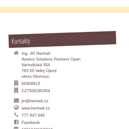
Kontakty
Ing. Jiří Herinek
Asseco Solutions Partners Open
Varhošťská 354
783 55 Velký Újezd
okres Olomouc
65908813
CZ7505285304
jiri@herinek.cz
www.herinek.cz
777 947 640
Facebook