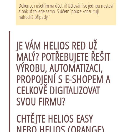
Dokonce i ušetřím na účetní! Účtování se jednou nastaví
a pak už to jede samo. S účetní pouze konzultuji
nahodilé případy."
JE VÁM HELIOS RED UŽ
MALÝ? POTŘEBUJETE ŘEŠIT
VÝROBU, AUTOMATIZACI,
PROPOJENÍ S E-SHOPEM A
CELKOVĚ DIGITALIZOVAT
SVOU FIRMU?
CHTĚJTE
HELIOS EASY
NEBO
HELIOS (ORANGE)