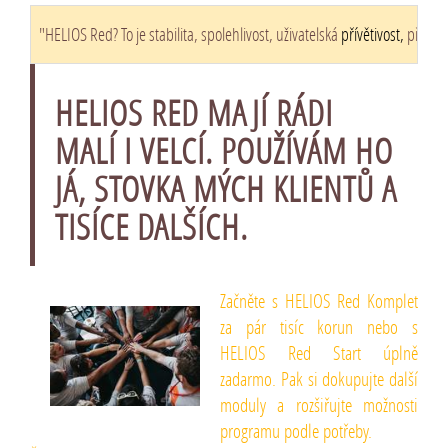
"HELIOS Red? To je stabilita, spolehlivost, uživatelská
přívětivost,
přizpůs
HELIOS RED MAJÍ RÁDI
MALÍ I VELCÍ. POUŽÍVÁM HO
JÁ, STOVKA MÝCH KLIENTŮ A
TISÍCE DALŠÍCH.
Začněte s HELIOS Red Komplet
za pár tisíc korun nebo s
HELIOS Red Start úplně
zadarmo. Pak si dokupujte další
moduly a rozšiřujte možnosti
programu podle potřeby.