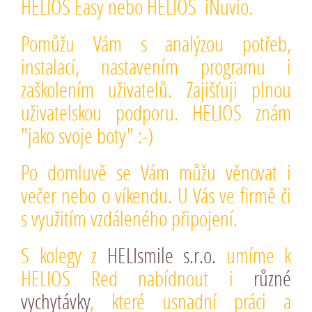
HELIOS Easy nebo HELIOS iNuvio.
Pomůžu Vám s analýzou potřeb,
instalací, nastavením programu i
zaškolením uživatelů.
Zajišťuji plnou
uživatelskou podporu. HELIOS znám
"jako svoje boty" :-)
Po domluvě se Vám můžu věnovat i
večer nebo o víkendu. U Vás ve firmě či
s využitím
vzdáleného připojení
.
S kolegy z
HELIsmile s.r.o.
umíme k
HELIOS Red nabídnout i
různé
vychytávky
, které usnadní práci a