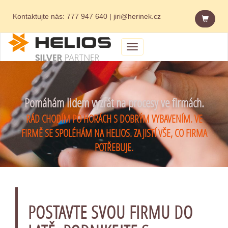
Kontaktujte nás:
777 947 640
|
jiri@herinek.cz
Menu
Pomáhám lidem vyzrát na procesy ve firmách.
RÁD CHODÍM PO HORÁCH S DOBRÝM VYBAVENÍM. VE
FIRMĚ SE SPOLÉHÁM NA HELIOS. ZAJISTÍ VŠE, CO FIRMA
POTŘEBUJE.
POSTAVTE SVOU FIRMU DO