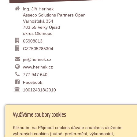
Ing. Jiří Herinek
Asseco Solutions Partners Open
Varhošťská 354
783 55 Velký Újezd
okres Olomouc
65908813
CZ7505285304
jiri@herinek.cz
www.herinek.cz
777 947 640
Facebook
100124318/2010
NECHCE SE VÁM HLEDAT V CENÍCÍCH
Využíváme soubory cookies
HELIOS RED?
Kliknutím na Přijmout cookies dáváte souhlas s uložením
vybraných cookies (nutné, preferenční, výkonnostní,