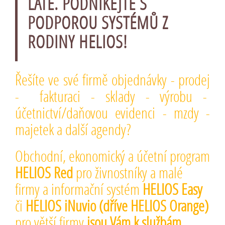
LATĚ. PODNIKEJTE S
PODPOROU SYSTÉMŮ Z
RODINY HELIOS!
Řešíte ve své firmě objednávky - prodej
- fakturaci - sklady - výrobu -
účetnictví/daňovou evidenci - mzdy -
majetek a další agendy?
Obchodní, ekonomický a účetní program
HELIOS Red
pro živnostníky a malé
firmy a informační systém
HELIOS Easy
či
HELIOS iNuvio (dříve HELIOS Orange)
pro větší firmy
jsou Vám k službám
.