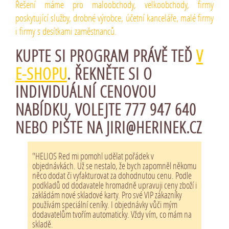
Řešení máme pro maloobchody, velkoobchody, firmy
poskytující služby, drobné výrobce, účetní kanceláře, malé firmy
i firmy s desítkami zaměstnanců.
KUPTE SI PROGRAM PRÁVĚ TEĎ
V
E-SHOPU
.
ŘEKNĚTE SI O
INDIVIDUÁLNÍ CENOVOU
NABÍDKU
, VOLEJTE 777 947 640
NEBO PIŠTE
NA JIRI@HERINEK.CZ
"HELIOS Red mi pomohl udělat pořádek v
objednávkách. Už se nestalo, že bych zapomněl někomu
něco dodat či vyfakturovat za dohodnutou cenu. Podle
podkladů od dodavatele hromadně upravuji ceny zboží i
zakládám nové skladové karty. Pro své VIP zákazníky
používám speciální ceníky. I objednávky vůči mým
dodavatelům tvořím automaticky. Vždy vím, co mám na
skladě.