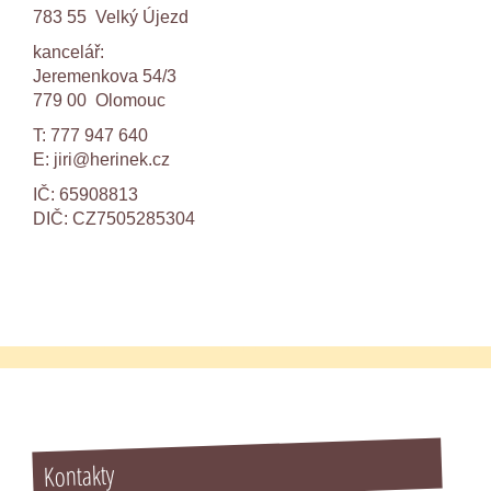
783 55 Velký Újezd
kancelář:
Jeremenkova 54/3
779 00 Olomouc
T: 777 947 640
E:
jiri@herinek.cz
IČ: 65908813
DIČ: CZ7505285304
Kontakty