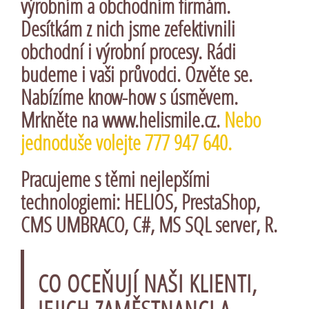
výrobním a obchodním firmám.
Desítkám z nich jsme zefektivnili
obchodní i výrobní procesy. Rádi
budeme i vaši průvodci. Ozvěte se.
Nabízíme know-how s úsměvem.
Mrkněte na
www.helismile.cz
.
Nebo
jednoduše volejte 777 947 640.
Pracujeme s těmi nejlepšími
technologiemi:
HELIOS
,
PrestaShop
,
CMS UMBRACO
,
C#
,
MS SQL server
,
R
.
CO OCEŇUJÍ NAŠI KLIENTI,