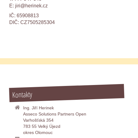
E:
jiri@herinek.cz
IČ: 65908813
DIČ: CZ7505285304
Kontakty
Ing. Jiří Herinek
Asseco Solutions Partners Open
Varhošťská 354
783 55 Velký Újezd
okres Olomouc