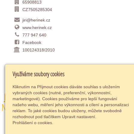
65908813
CZ7505285304
jiri@herinek.cz
www.herinek.cz
777 947 640
Facebook
100124318/2010
NECHCE SE VÁM HLEDAT V CENÍCÍCH
Využíváme soubory cookies
HELIOS RED?
Kliknutím na Přijmout cookies dáváte souhlas s uložením
vybraných cookies (nutné, preferenční, výkonnostní,
NAPIŠTE SI O INDIVIDUÁLNÍ NABÍDKU
marketingové). Cookies používáme pro lepší fungování
NEBO JEDNODUŠE VOLEJTE NA 777 947
našeho webu, měření jeho výkonnosti a cílení a personalizaci
reklam. To jaké cookies budou uloženy, můžete svobodně
640.
rozhodnout pod tlačítkem Upravit nastavení.
Prohlášení o cookies.