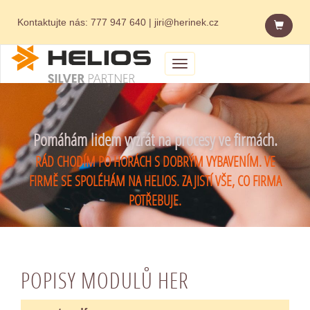
Kontaktujte nás:
777 947 640
|
jiri@herinek.cz
Menu
Pomáhám lidem vyzrát na procesy ve firmách.
RÁD CHODÍM PO HORÁCH S DOBRÝM VYBAVENÍM. VE
FIRMĚ SE SPOLÉHÁM NA HELIOS. ZAJISTÍ VŠE, CO FIRMA
POTŘEBUJE.
POPISY MODULŮ HER